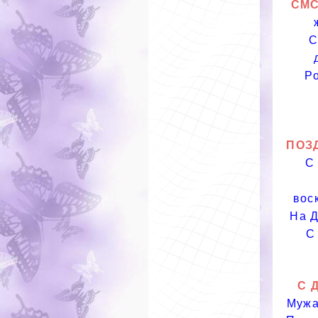
СМ
С
Р
ПОЗ
С
вос
На Д
С
С 
Муж