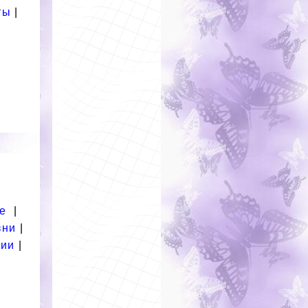
ты
|
е
|
зни
|
нии
|