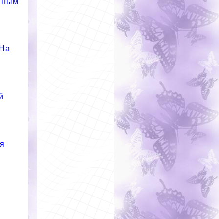
нным
На
й
ня