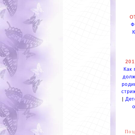
О
Ф
201
Как 
долж
роди
стри
|
Дет
Поз