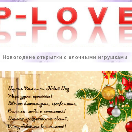
Новогодние открытки с елочными игрушками