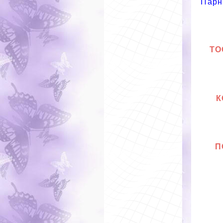
Парн
ТО
К
П