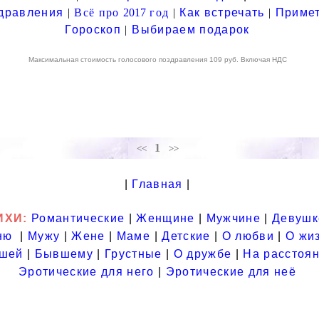
дравления
|
Всё про
2017
год
|
Как встречать
|
Приме
Гороскоп
|
Выбираем подарок
Максимальная стоимость голосового поздравления 109 руб. Включая НДС
1
<<
>>
|
Главная
|
ИХИ:
Романтические
|
Женщине
|
Мужчине
|
Девушк
ню
|
Мужу
|
Жене
|
Маме
|
Детские
|
О любви
|
О жи
шей
|
Бывшему
|
Грустные
|
О дружбе
|
На расстоя
Эротические для него
|
Эротические для неё