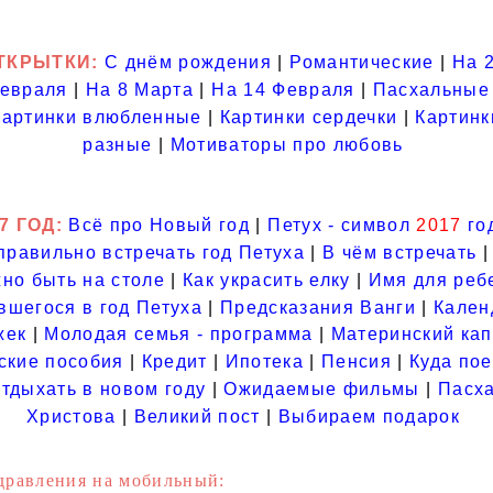
ТКРЫТКИ:
С днём рождения
|
Романтические
|
На 
евраля
|
На 8 Марта
|
На 14 Февраля
|
Пасхальные
Картинки влюбленные
|
Картинки сердечки
|
Картинк
разные
|
Мотиваторы про любовь
7 ГОД:
Всё про Новый год
|
Петух - символ
2017
го
правильно встречать год Петуха
|
В чём встречать
|
но быть на столе
|
Как украсить елку
|
Имя для реб
вшегося в год Петуха
|
Предсказания Ванги
|
Кален
жек
|
Молодая семья - программа
|
Материнский кап
ские пособия
|
Кредит
|
Ипотека
|
Пенсия
|
Куда пое
отдыхать в новом году
|
Ожидаемые фильмы
|
Пасх
Христова
|
Великий пост
|
Выбираем подарок
дравления на мобильный: