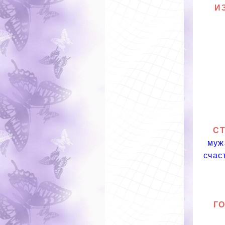
И
С
муж
счас
Г