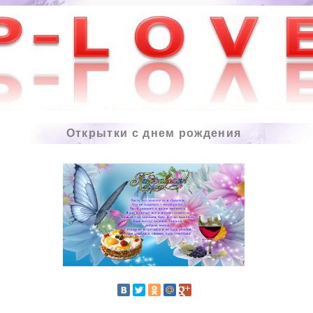
Открытки с днем рождения