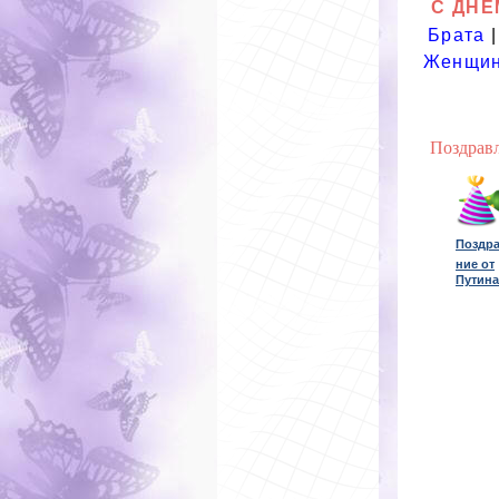
С ДНЕ
Брата
|
Женщи
Поздрав
Поздр
ние от
Путина.