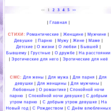
1
2
3
4
5
<<
>>
|
Главная
|
СТИХИ:
Романтические
|
Женщине
|
Мужчине
|
Девушке
|
Парню
|
Мужу
|
Жене
|
Маме
|
Детские
|
О жизни
|
О любви
|
Бывшей
|
Бывшему
|
Грустные
|
О дружбе
|
На расстоянии
|
Эротические для него
|
Эротические для неё
СМС
:
Для жены
|
Для мужа
|
Для парня
|
Для
девушки
|
Для женщины
|
Для мужчины
|
Любовные
|
О романтике
|
Спокойной ночи
парню
|
Спокойной ночи девушке
|
С добрым
утром парню
|
С добрым утром девушке
|
На
Новый год
|
С Рождеством
|
С Днём влюбленных