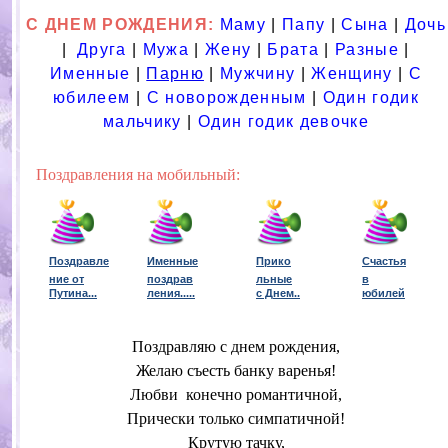
С ДНЕМ РОЖДЕНИЯ:
Маму
|
Папу
|
Сына
|
Дочь
|
Друга
|
Мужа
|
Жену
|
Брата
|
Разные
|
Именные
|
Парню
|
Мужчину
|
Женщину
|
С
юбилеем
|
С новорожденным
|
Один годик
мальчику
|
Один годик девочке
Поздравления на мобильный:
Поздравле
Именные
Прико
Счастья
ние от
поздрав
льные
в
Путина...
ления...
..
с Днем..
юбилей
Поздравляю с днем рождения,
Желаю съесть банку варенья!
Любви конечно романтичной,
Прически только симпатичной!
Крутую тачку,