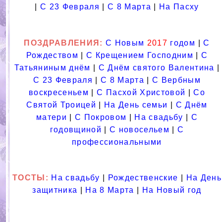
|
С 23 Февраля
|
С 8 Марта
|
На Пасху
ПОЗДРАВЛЕНИЯ
:
С Новым
2017
годом
|
С
Рождеством
|
С Крещением Господним
|
С
Татьяниным днём
|
С Днём святого Валентина
|
С 23 Февраля
|
С 8 Марта
|
С Вербным
воскресеньем
|
С Пасхой Христовой
|
Со
Святой Троицей
|
На День семьи
|
С Днём
матери
|
С Покровом
|
На свадьбу
|
С
годовщиной
|
С новосельем
|
С
профессиональными
ТОСТЫ
:
На свадьбу
|
Рождественские
|
На День
защитника
|
На 8 Марта
|
На Новый год