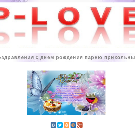
оздравления с днем рождения
парню прикольн