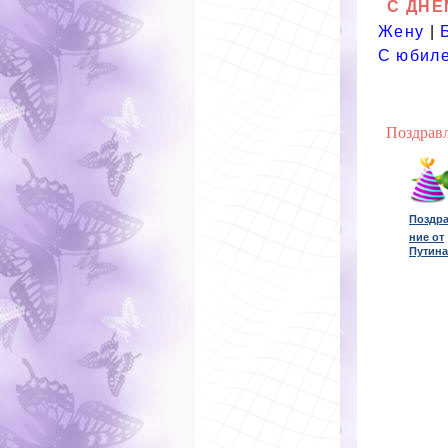
С ДНЕ
Жену
|
С юбил
Поздрав
Поздр
ние от
Путина.