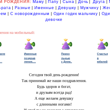
М РОЖДЕНИЯ:
Маму
|
Папу
|
Сына
|
Дочь
|
Друга
|
Брата
|
Разные
|
Именные
|
Девушку
|
Мужчину
|
Же
еем
|
С новорожденным
|
Один годик мальчику
|
Оди
девочке
ления на мобильный:
авле
Именные
Прико
Счастья
поздрав
льные
в
..
ления...
..
с Днем..
юбилей
Сегодня твой день рождения!
Так принимай же наши поздравления.
Будь здоров и богат,
и друзьям всегда рад!
А еще желаем девушку
с длинными ногами!