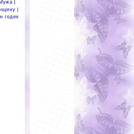
Мужа
|
нщину
|
н годик