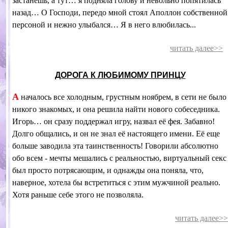
застанешь, а тут… я подняла голову и невольно попятилась
назад… О Господи, передо мной стоял Аполлон собственной
персоной и нежно улыбался… Я в него влюбилась...
читать далее
>>
ДОРОГА К ЛЮБИМОМУ ПРИНЦУ
А
началось все холодным, грустным ноябрем, в сети не было
никого знакомых, и она решила найти нового собеседника.
Игорь… он сразу поддержал игру, назвал её фея. Забавно!
Долго общались, и он не знал её настоящего имени. Её еще
больше заводила эта таинственность! Говорили абсолютно
обо всем - мечты мешались с реальностью, виртуальный секс
был просто потрясающим, и однажды она поняла, что,
наверное, хотела бы встретиться с этим мужчиной реально.
Хотя раньше себе этого не позволяла.
читать далее>>