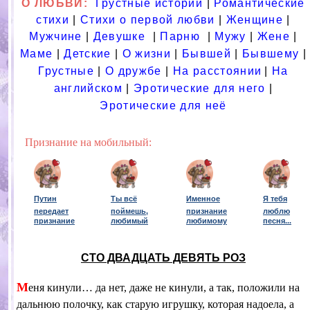
О ЛЮБВИ:
Грустные истории
|
Романтические
стихи
|
Стихи о первой любви
|
Женщине
|
Мужчине
|
Девушке
|
Парню
|
Мужу
|
Жене
|
Маме
|
Детские
|
О жизни
|
Бывшей
|
Бывшему
|
Грустные
|
О дружбе
|
На расстоянии
|
На
английском
|
Эротические для него
|
Эротические для неё
Признание на мобильный:
Путин
Ты всё
Именное
Я тебя
передает
поймешь,
признание
люблю
признание
любимый
любимому
песня
...
СТО ДВАДЦАТЬ ДЕВЯТЬ РОЗ
М
еня кинули… да нет, даже не кинули, а так, положили на
дальнюю полочку, как старую игрушку, которая надоела, а