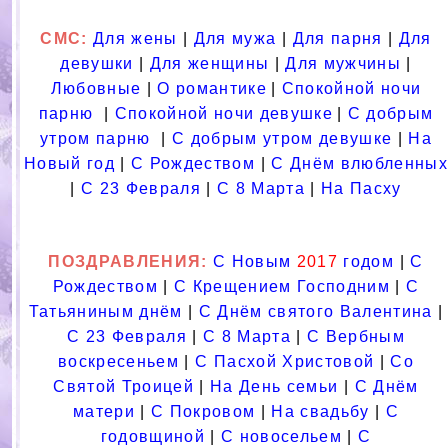
СМС
:
Для жены
|
Для мужа
|
Для парня
|
Для
девушки
|
Для женщины
|
Для мужчины
|
Любовные
|
О романтике
|
Спокойной ночи
парню
|
Спокойной ночи девушке
|
С добрым
утром парню
|
С добрым утром девушке
|
На
Новый год
|
С Рождеством
|
С Днём влюбленных
|
С 23 Февраля
|
С 8 Марта
|
На Пасху
ПОЗДРАВЛЕНИЯ
:
С Новым
2017
годом
|
С
Рождеством
|
С Крещением Господним
|
С
Татьяниным днём
|
С Днём святого Валентина
|
С 23 Февраля
|
С 8 Марта
|
С Вербным
воскресеньем
|
С Пасхой Христовой
|
Со
Святой Троицей
|
На День семьи
|
С Днём
матери
|
С Покровом
|
На свадьбу
|
С
годовщиной
|
С новосельем
|
С