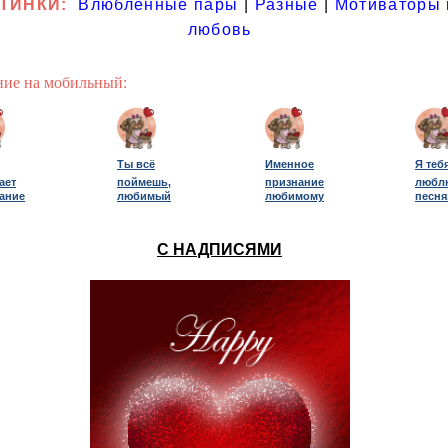
ТИНКИ:
Влюбленные пары
|
Разные
|
Мотиваторы 
любовь
ие на мобильный:
Ты всё
Именное
Я теб
ает
поймешь,
признание
любл
ание
любимый
любимому
песня
С НАДПИСЯМИ