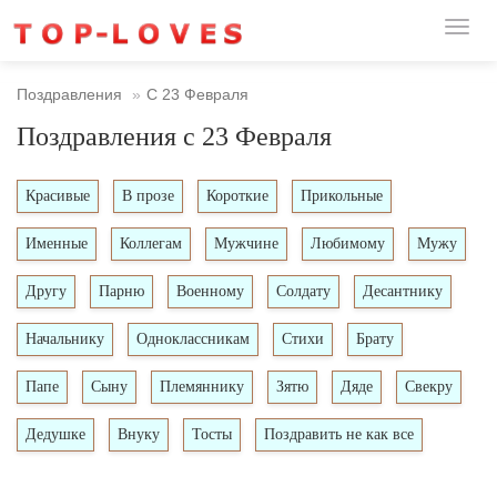
Toggl
naviga
Поздравления
С 23 Февраля
Поздравления с 23 Февраля
Красивые
В прозе
Короткие
Прикольные
Именные
Коллегам
Мужчине
Любимому
Мужу
Другу
Парню
Военному
Солдату
Десантнику
Начальнику
Одноклассникам
Стихи
Брату
Папе
Сыну
Племяннику
Зятю
Дяде
Свекру
Дедушке
Внуку
Тосты
Поздравить не как все