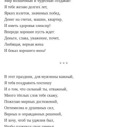
Мир волшебный и чудесный создавай!
Я тебе желаю долгих лет,
Ярких взлетов, значимых побед,
Денег на счетах, машин, квартир,
И иметь здоровья эликсир!
Впереди хорошее пусть ждет:
Деньги, слава, уважение, почет,
Любящая, верная жена
И бокал хорошего вина!
В этот праздник, для мужчины важный,
Я тебя поздравить поспешу
И о том, что сильный ты, отважный,
Много тёплых слов тебе скажу,
Пожелаю мирных достижений,
Оптимизма и душевных сил,
Верных и оправданных решений,
И хочу, чтоб ты удачлив был,
Чтобы развивал свои уменья,