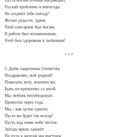
Пусть жизнь почаще награждает,
Пускай проблемы и невзгоды
Не создают тебе погоду!
Желаю радости, удачи,
Чтоб олигархов был богаче,
В работе был незаменимым,
Чтоб был здоровым и любимым!
С Днём защитника Отечества
Поздравляю, мой родной!
Пожелать хочу, конечно же,
Быть по-прежнему со мной.
Мы любовь непобедимую
Пронесём через года.
Мы – как целое единое,
Пусть же будет так всегда!
Пусть над нами небо чистое
Звёзды яркие зажжёт.
На пути к мечтам мы выстоим,