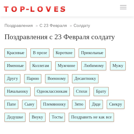
Toggl
naviga
Поздравления
С 23 Февраля
Солдату
Поздравления с 23 Февраля солдату
Красивые
В прозе
Короткие
Прикольные
Именные
Коллегам
Мужчине
Любимому
Мужу
Другу
Парню
Военному
Десантнику
Начальнику
Одноклассникам
Стихи
Брату
Папе
Сыну
Племяннику
Зятю
Дяде
Свекру
Дедушке
Внуку
Тосты
Поздравить не как все