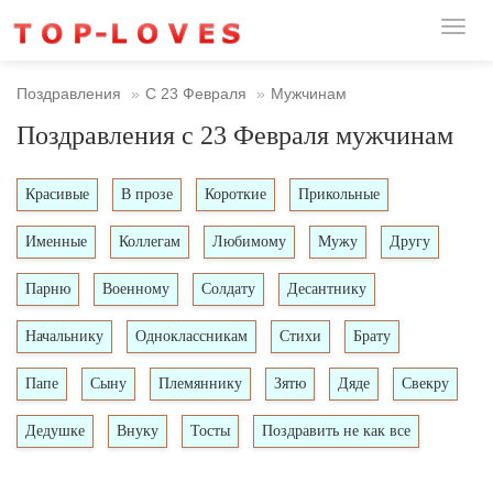
Toggl
naviga
Поздравления
С 23 Февраля
Мужчинам
Поздравления с 23 Февраля мужчинам
Красивые
В прозе
Короткие
Прикольные
Именные
Коллегам
Любимому
Мужу
Другу
Парню
Военному
Солдату
Десантнику
Начальнику
Одноклассникам
Стихи
Брату
Папе
Сыну
Племяннику
Зятю
Дяде
Свекру
Дедушке
Внуку
Тосты
Поздравить не как все