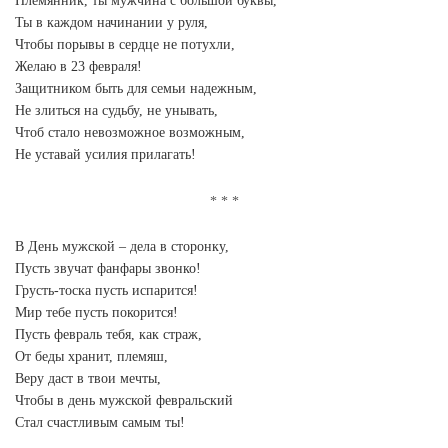
Племянник, ты мужчина с большой буквы,
Ты в каждом начинании у руля,
Чтобы порывы в сердце не потухли,
Желаю в 23 февраля!
Защитником быть для семьи надежным,
Не злиться на судьбу, не унывать,
Чтоб стало невозможное возможным,
Не уставай усилия прилагать!
В День мужской – дела в сторонку,
Пусть звучат фанфары звонко!
Грусть-тоска пусть испарится!
Мир тебе пусть покорится!
Пусть февраль тебя, как страж,
От беды хранит, племяш,
Веру даст в твои мечты,
Чтобы в день мужской февральский
Стал счастливым самым ты!