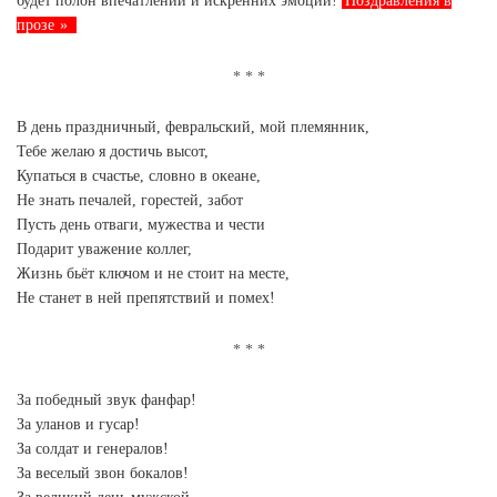
будет полон впечатлений и искренних эмоций!
Поздравления в
прозе
В день праздничный, февральский, мой племянник,
Тебе желаю я достичь высот,
Купаться в счастье, словно в океане,
Не знать печалей, горестей, забот
Пусть день отваги, мужества и чести
Подарит уважение коллег,
Жизнь бьёт ключом и не стоит на месте,
Не станет в ней препятствий и помех!
За победный звук фанфар!
За уланов и гусар!
За солдат и генералов!
За веселый звон бокалов!