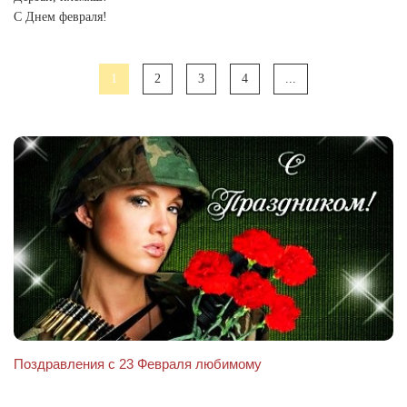
С Днем февраля!
1
2
3
4
...
Поздравления с 23 Февраля любимому