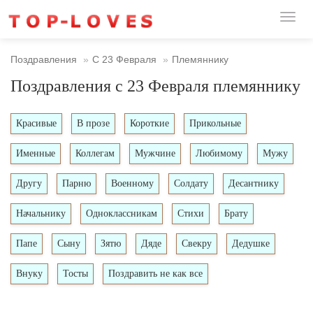
Toggl
naviga
Поздравления
С 23 Февраля
Племяннику
Поздравления с 23 Февраля племяннику
Красивые
В прозе
Короткие
Прикольные
Именные
Коллегам
Мужчине
Любимому
Мужу
Другу
Парню
Военному
Солдату
Десантнику
Начальнику
Одноклассникам
Стихи
Брату
Папе
Сыну
Зятю
Дяде
Свекру
Дедушке
Внуку
Тосты
Поздравить не как все