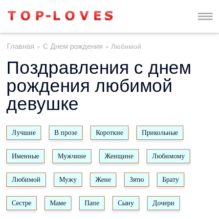
Главная
С Днем рождения
Любимой
»
»
Поздравления с днем
рождения любимой
девушке
Лучшие
В прозе
Короткие
Прикольные
Именные
Мужчине
Женщине
Любимому
Любимой
Мужу
Жене
Зятю
Брату
Сестре
Маме
Папе
Сыну
Дочери