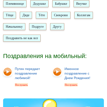
Племяннице
Дедушке
Бабушке
Внучке
Тёще
Дяде
Тёте
Свекрови
Коллегам
Начальнику
Подруге
Другу
Поздравить не как все
Поздравления на мобильный:
Путин передает
Именное
поздравление
поздравление с
любимой!
Днем Рождения!
Послушать
Послушать