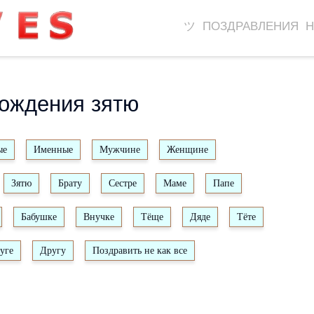
ツ ПОЗДРАВЛЕНИЯ 
рождения зятю
ые
Именные
Мужчине
Женщине
Зятю
Брату
Сестре
Маме
Папе
Бабушке
Внучке
Тёще
Дяде
Тёте
уге
Другу
Поздравить не как все