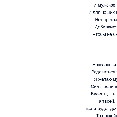
И мужское 
И для наших 
Нет прекра
Добивайся
Чтобы не б
Я желаю зя
Радоваться 
Я желаю му
Силы воли в 
Будет пусть
На твоей,
Если будет доч
То спокой