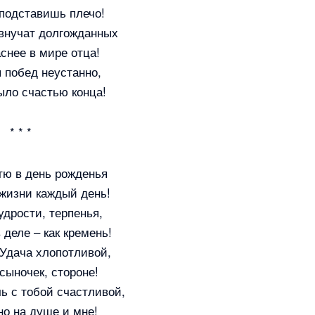
подставишь плечо!
внучат долгожданных
снее в мире отца!
 побед неустанно,
ыло счастью конца!
* * *
тю в день рожденья
жизни каждый день!
дрости, терпенья,
деле – как кремень!
 Удача хлопотливой,
 сыночек, стороне!
ь с тобой счастливой,
но на душе и мне!