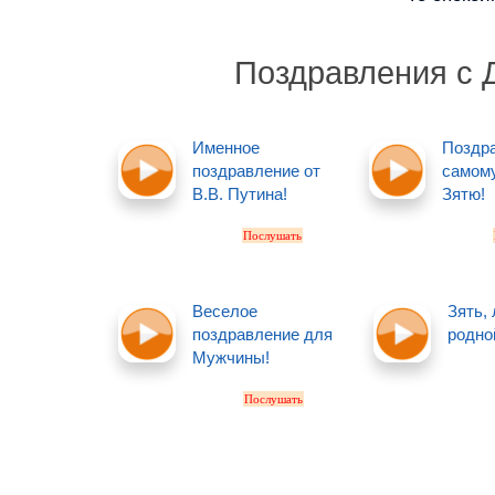
Поздравления с 
Именное
Поздр
поздравление от
самом
В.В. Путина!
Зятю!
Послушать
Веселое
Зять,
поздравление для
родно
Мужчины!
Послушать