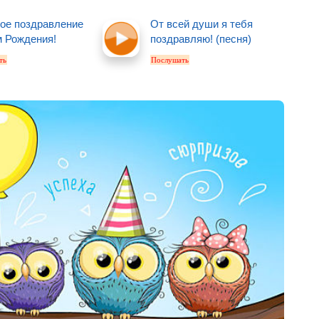
ое поздравление
От всей души я тебя
м Рождения!
поздравляю! (песня)
ть
Послушать