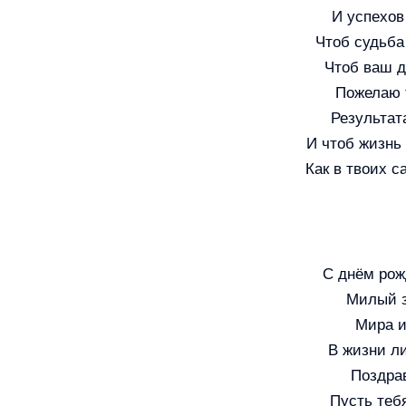
И успехов
Чтоб судьба
Чтоб ваш д
Пожелаю т
Результата
И чтоб жизнь 
Как в твоих с
С днём рож
Милый з
Мира и
В жизни л
Поздра
Пусть теб