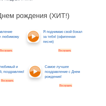
Днем рождения (ХИТ!)
авление
Я поднимаю свой бокал
у любимому
за тебя! (офигенная
песня)
Послушать
Послушать
 любимый и
Самое лучшее
й, поздравляю!
поздравление с Днем
рождения!
Послушать
Послушать