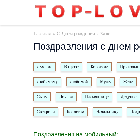
Главная
С Днем рождения
Зятю
»
»
Поздравления с днем 
Лучшие
В прозе
Короткие
Прикольн
Любимому
Любимой
Мужу
Жене
Сыну
Дочери
Племяннице
Дедушке
Свекрови
Коллегам
Начальнику
Подр
Поздравления на мобильный: