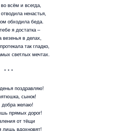
 во всём и всегда,
 отводила ненастья,
ом обходила беда.
ебе я достатка –
 везенья в делах,
протекала так гладко,
амых светлых мечтах.
* * *
денья поздравляю!
ятюшка, сынок!
 добра желаю!
ишь прямых дорог!
вления от тёщи
я лишь вдохновят!