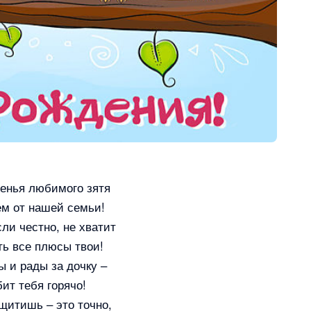
енья любимого зятя
м от нашей семьи!
ли честно, не хватит
ь все плюсы твои!
 и рады за дочку –
ит тебя горячо!
щитишь – это точно,