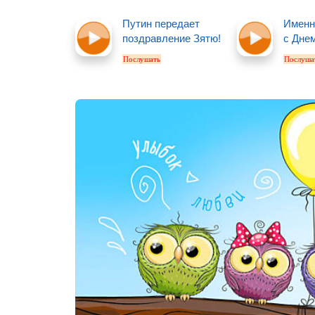
Путин передает
Именн
поздравление Зятю!
с Дне
Послушать
Послуша