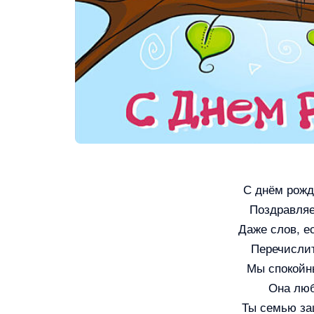
С днём рожд
Поздравляе
Даже слов, ес
Перечислит
Мы спокойны
Она люб
Ты семью за