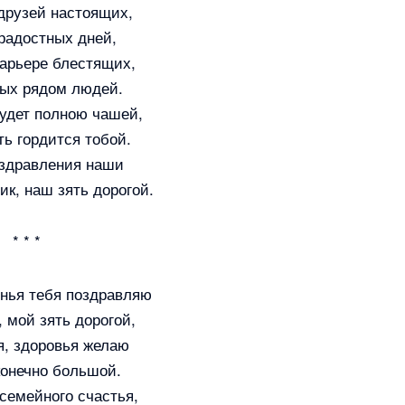
друзей настоящих,
радостных дней,
карьере блестящих,
ых рядом людей.
удет полною чашей,
ь гордится тобой.
здравления наши
ик, наш зять дорогой.
* * *
нья тебя поздравляю
 мой зять дорогой,
я, здоровья желаю
конечно большой.
семейного счастья,