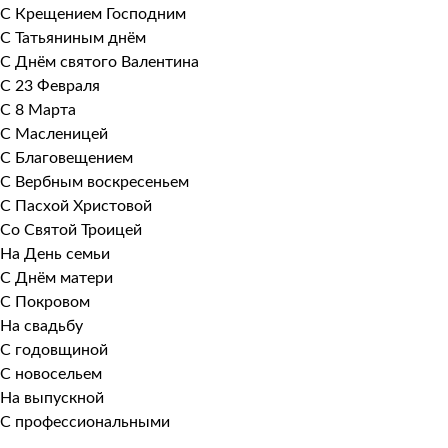
С Крещением Господним
С Татьяниным днём
С Днём святого Валентина
С 23 Февраля
С 8 Марта
С Масленицей
С Благовещением
С Вербным воскресеньем
С Пасхой Христовой
Со Святой Троицей
На День семьи
С Днём матери
С Покровом
На свадьбу
С годовщиной
С новосельем
На выпускной
С профессиональными