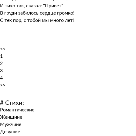
И тихо так, сказал: "Привет"
В груди забилось сердце громко!
С тех пор, с тобой мы много лет!
<<
1
2
3
4
>>
# Стихи:
Романтические
Женщине
Мужчине
Девушке