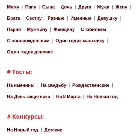
Маму
Папу
Сына
Дочь
Друга
Мужа
Жену
Брата
Сестру
Разные
Именные
Девушку
Парня
Мужчину
Женщину
С юбилеем
С новорожденным
Один годик мальчику
Один годик девочке
# Тосты:
На именины
На свадьбу
Рождественские
На День защитника
На 8 Марта
На Новый год
# Конкурсы:
На Новый год
Детские