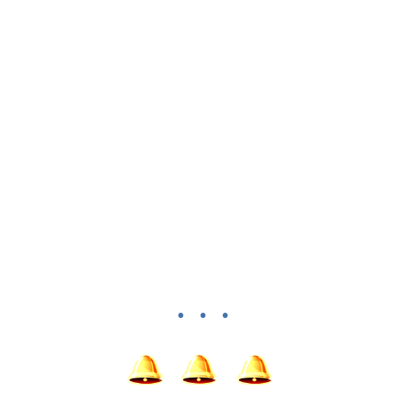
• • •