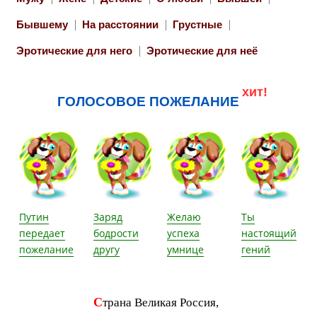
Бывшему
На расстоянии
Грустные
Эротические для него
Эротические для неё
хит!
ГОЛОСОВОЕ ПОЖЕЛАНИЕ
Путин
Заряд
Желаю
Ты
передает
бодрости
успеха
настоящий
пожелание
другу
умнице
гений
С
трана Великая Россия,