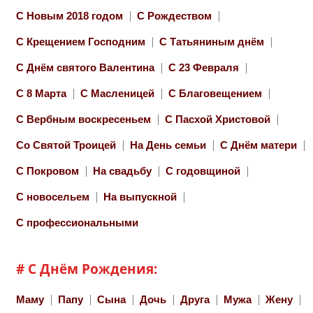
С Новым 2018 годом
С Рождеством
С Крещением Господним
С Татьяниным днём
С Днём святого Валентина
С 23 Февраля
С 8 Марта
С Масленицей
С Благовещением
С Вербным воскресеньем
С Пасхой Христовой
Со Святой Троицей
На День семьи
С Днём матери
С Покровом
На свадьбу
С годовщиной
С новосельем
На выпускной
С профессиональными
# С Днём Рождения:
Маму
Папу
Сына
Дочь
Друга
Мужа
Жену