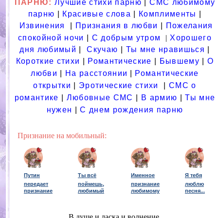
ПАРНЮ:
Лучшие стихи парню
|
СМС любимому
парню
|
Красивые слова
|
Комплименты
|
Извинения
|
Признания в любви
|
Пожелания
спокойной ночи
|
С добрым утром
|
Хорошего
дня любимый
|
Скучаю
|
Ты мне нравишься
|
Короткие стихи
|
Романтические
|
Бывшему
|
О
любви
|
На расстоянии
|
Романтические
открытки
|
Эротические стихи
|
СМС о
романтике
|
Любовные СМС
|
В армию
|
Ты мне
нужен
|
С днем рождения парню
Признание на мобильный:
Путин
Ты всё
Именное
Я тебя
передает
поймешь,
признание
люблю
признание
любимый
любимому
песня
...
В душе и ласка и волнение,