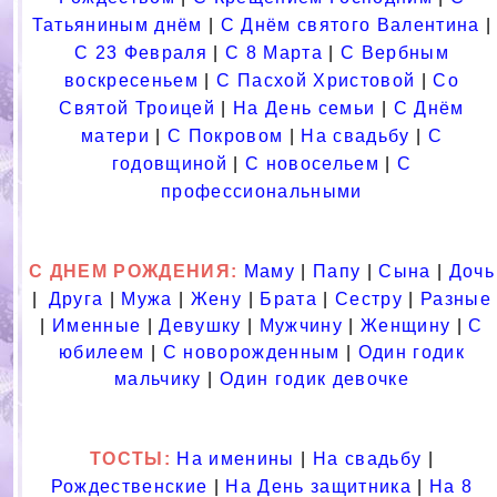
Татьяниным днём
|
С Днём святого Валентина
|
С 23 Февраля
|
С 8 Марта
|
С Вербным
воскресеньем
|
С Пасхой Христовой
|
Со
Святой Троицей
|
На День семьи
|
С Днём
матери
|
С Покровом
|
На свадьбу
|
С
годовщиной
|
С новосельем
|
С
профессиональными
С ДНЕМ РОЖДЕНИЯ:
Маму
|
Папу
|
Сына
|
Дочь
|
Друга
|
Мужа
|
Жену
|
Брата
|
Сестру
|
Разные
|
Именные
|
Девушку
|
Мужчину
|
Женщину
|
С
юбилеем
|
С новорожденным
|
Один годик
мальчику
|
Один годик девочке
ТОСТЫ
:
На именины
|
На свадьбу
|
Рождественские
|
На День защитника
|
На 8