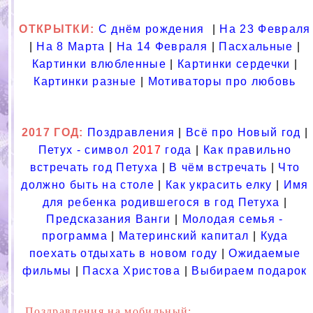
ОТКРЫТКИ:
С днём рождения
|
На 23 Февраля
|
На 8 Марта
|
На 14 Февраля
|
Пасхальные
|
Картинки влюбленные
|
Картинки сердечки
|
Картинки разные
|
Мотиваторы про любовь
2017 ГОД:
Поздравления
|
Всё про Новый год
|
Петух - символ
2017
года
|
Как правильно
встречать год Петуха
|
В чём встречать
|
Что
должно быть на столе
|
Как украсить елку
|
Имя
для ребенка родившегося в год Петуха
|
Предсказания Ванги
|
Молодая семья -
программа
|
Материнский капитал
|
Куда
поехать отдыхать в новом году
|
Ожидаемые
фильмы
|
Пасха Христова
|
Выбираем подарок
Поздравления на мобильный: