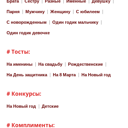
Брата
Сестру
Разные
Именные
Девушку
Парня
Мужчину
Женщину
С юбилеем
С новорожденным
Один годик мальчику
Один годик девочке
# Тосты:
На именины
На свадьбу
Рождественские
На День защитника
На 8 Марта
На Новый год
# Конкурсы:
На Новый год
Детские
# Комплименты: