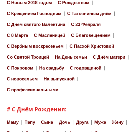
С Новым 2018 годом
С Рождеством
С Крещением Господним
С Татьяниным днём
С Днём святого Валентина
С 23 Февраля
С 8 Марта
С Масленицей
С Благовещением
С Вербным воскресеньем
С Пасхой Христовой
Со Святой Троицей
На День семьи
С Днём матери
С Покровом
На свадьбу
С годовщиной
С новосельем
На выпускной
С профессиональными
# С Днём Рождения:
Маму
Папу
Сына
Дочь
Друга
Мужа
Жену