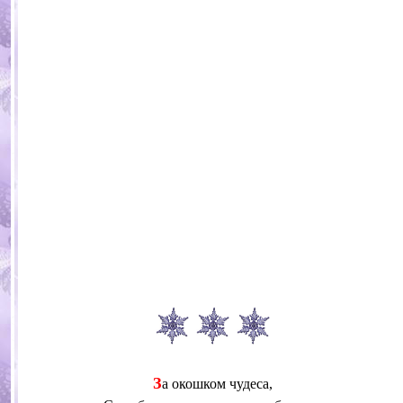
З
а окошком чудеса,