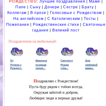
РОЖДЕСТВО:
Лучшие поздравления
|
Маме
|
Папе
|
Сыну
|
Дочери
|
Сестре
|
Брату
|
Коллегам
|
В прозе
|
Голосовые с Рождеством
|
На английском
|
С Католическим
|
Тосты
|
Пожелания
|
Рождественские стихи
|
Святочные
гадания
|
Великий пост
Поздравления на мобильный:
От
Именное
Светлого
Для
Путина с
поздрав
Рожде
любимой
Рождест..
ление
..
.
ства
...
мамы
..
П
оздравляю с Рождеством!
Пусть буду рядом с тобою всегда,
Окружая заботой и добром,
Любящие люди и верные друзья!