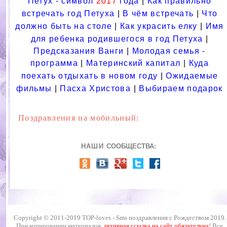
Петух - символ
2017
года
|
Как правильно
встречать год Петуха
|
В чём встречать
|
Что
должно быть на столе
|
Как украсить елку
|
Имя
для ребенка родившегося в год Петуха
|
Предсказания Ванги
|
Молодая семья -
программа
|
Материнский капитал
|
Куда
поехать отдыхать в новом году
|
Ожидаемые
фильмы
|
Пасха Христова
|
Выбираем подарок
Поздравления на мобильный:
НАШИ
СООБЩЕСТВА:
Copyright © 2011-201
9
TOP-loves -
Sms поздравления с Рождеством 201
9
.
При копировании материалов,
активная ссылка на сайт обязательна
!
Все