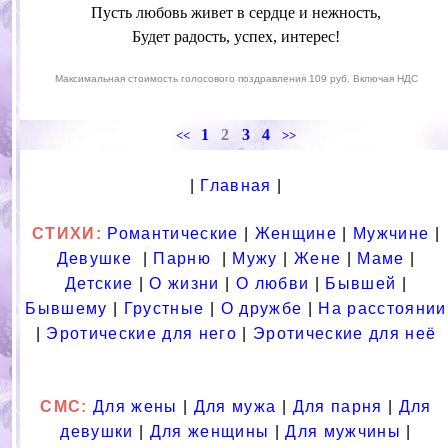
Пусть любовь живет в сердце и нежность,
Будет радость, успех, интерес!
Максимальная стоимость голосового поздравления 109 руб. Включая НДС
1
2
3
4
<<
>>
|
Главная
|
СТИХИ:
Романтические
|
Женщине
|
Мужчине
|
Девушке
|
Парню
|
Мужу
|
Жене
|
Маме
|
Детские
|
О жизни
|
О любви
|
Бывшей
|
Бывшему
|
Грустные
|
О дружбе
|
На расстоянии
|
Эротические для него
|
Эротические для неё
СМС
:
Для жены
|
Для мужа
|
Для парня
|
Для
девушки
|
Для женщины
|
Для мужчины
|