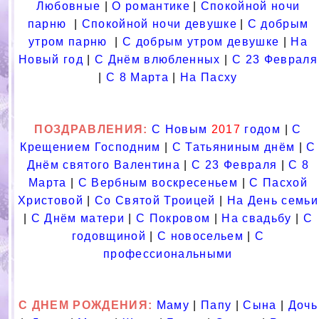
Любовные
|
О романтике
|
Спокойной ночи
парню
|
Спокойной ночи девушке
|
С добрым
утром парню
|
С добрым утром девушке
|
На
Новый год
|
С Днём влюбленных
|
С 23 Февраля
|
С 8 Марта
|
На Пасху
ПОЗДРАВЛЕНИЯ
:
С Новым
2017
годом
|
С
Крещением Господним
|
С Татьяниным днём
|
С
Днём святого Валентина
|
С 23 Февраля
|
С 8
Марта
|
С Вербным воскресеньем
|
С Пасхой
Христовой
|
Со Святой Троицей
|
На День семьи
|
С Днём матери
|
С Покровом
|
На свадьбу
|
С
годовщиной
|
С новосельем
|
С
профессиональными
С ДНЕМ РОЖДЕНИЯ:
Маму
|
Папу
|
Сына
|
Дочь