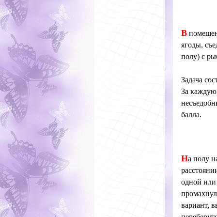
В
помещен
ягоды, съе
полу) с ры
Задача сос
За каждую
несъедобны
балла.
Н
а полу 
расстоянии
одной или 
промахнулс
вариант, в
переберутс