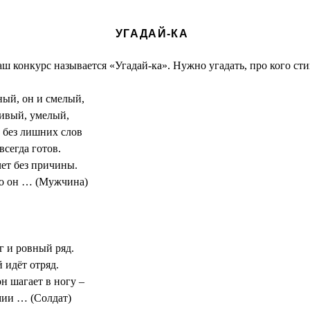
УГАДАЙ-КА
ш конкурс называется «Угадай-ка». Нужно угадать, про кого ст
ный, он и смелый,
ивый, умелый,
 без лишних слов
сегда готов.
чет без причины.
о он … (Мужчина)
г и ровный ряд.
 идёт отряд.
н шагает в ногу –
ии … (Солдат)