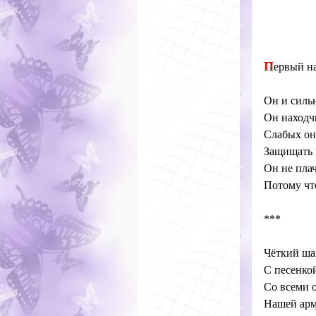
П
ервый на
Он и силь
Он находч
Слабых он
Защищать в
Он не пла
Потому чт
***
Чёткий ша
С песенкой
Со всеми о
Нашей арм