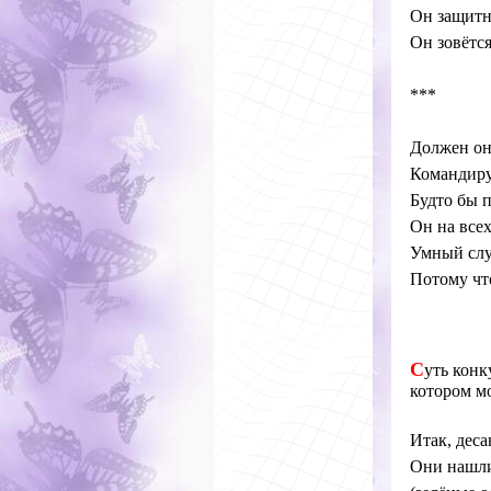
Он защитн
Он зовётс
***
Должен он 
Командиру
Будто бы 
Он на все
Умный слу
Потому что
С
уть конк
котором мо
Итак, дес
Они нашли 