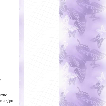
в
ытие.
яли дёрн