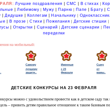
РАЛЯ:
Лучшие поздравления
|
СМС
|
В стихах
|
Кор
ольные
|
Любимому
|
Мужу
|
Парню
|
Папе
|
Брату
|
С
у
|
Дедушке
|
Коллегам
|
Начальнику
|
Одноклассник
вые
|
В прозе
|
Стихи
|
Пожелания
|
Детские стишки
|
тусы
|
Открытки
|
Сценарий
|
Детские сценарии
|
Пе
переделки
ления на мобильный:
Самому
Именные
Сыну
лучшему
с 23
от
.
защитн..
Февраля
мамы
..
ДЕТСКИЕ КОНКУРСЫ НА 23 ФЕВРАЛЯ
нкурсы можно с удовольствием провести как в детском саду так 
 цель – привить детям правильное отношение к таким базовым п