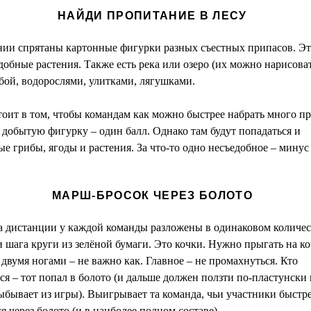
НАЙДИ ПРОПИТАНИЕ В ЛЕСУ
ии спрятаны картонные фигурки разных съестных припасов. Эт
добные растения. Также есть река или озеро (их можно нарисова
бой, водорослями, улитками, лягушками.
тоит в том, чтобы командам как можно быстрее набрать много п
 добытую фигурку – один балл. Однако там будут попадаться и
е грибы, ягоды и растения. За что-то одно несъедобное – минус
МАРШ-БРОСОК ЧЕРЕЗ БОЛОТО
на дистанции у каждой команды разложены в одинаковом количес
 шага круги из зелёной бумаги. Это кочки. Нужно прыгать на к
двумя ногами – не важно как. Главное – не промахнуться. Кто
я – тот попал в болото (и дальше должен ползти по-пластунски 
ыбывает из игры). Выигрывает та команда, чьи участники быстр
я через болото (и в наиболее полном составе).