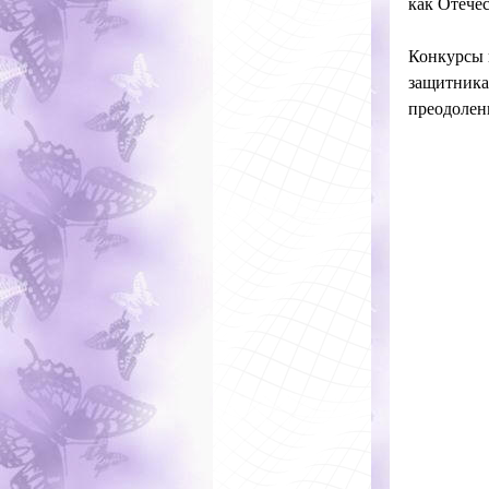
как Отече
Конкурсы 
защитникам
преодолени