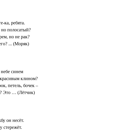
-ка, ребята.
, но полосатый?
ем, но не рак?
го? ... (Моряк)
 небе синем
 красивым клином?
ок, петель, бочек –
о? Это … (Лётчик)
бу он несёт.
у стережёт.