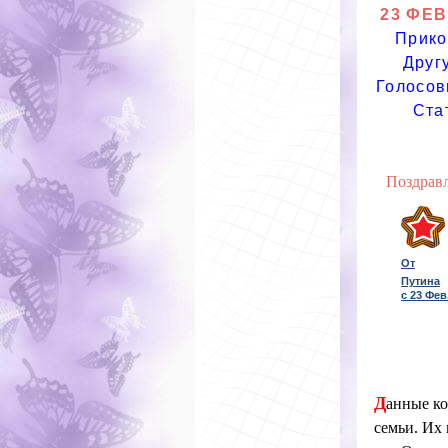
23 ФЕВ
Прик
Друг
Голосо
Ста
Поздрав
От
Путина
с 23
Фев.
Д
анные ко
семьи. Их