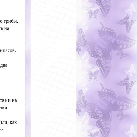
о грибы,
ть на
рипасов.
 два
тве и на
очки
или, как
ее