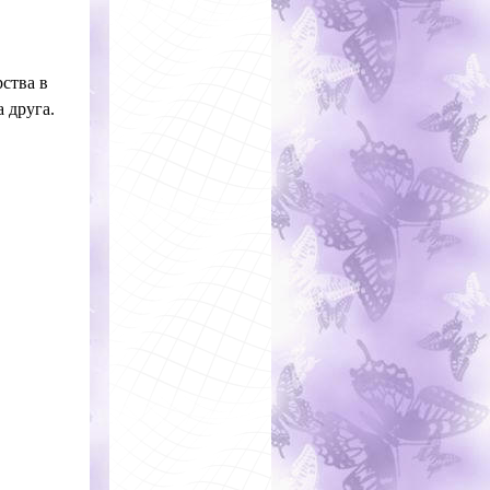
ства в
 друга.