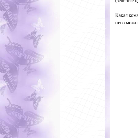
(зелёные о
Какая ком
него можно