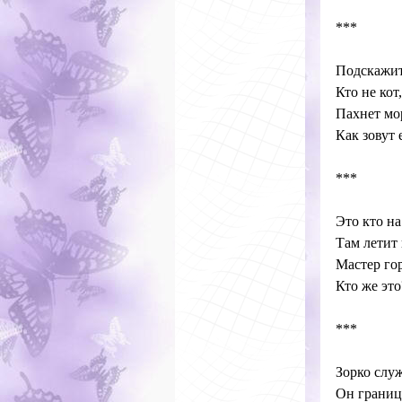
***
Подскажите
Кто не кот
Пахнет мор
Как зовут е
***
Это кто на
Там летит
Мастер гор
Кто же эт
***
Зорко служ
Он границ