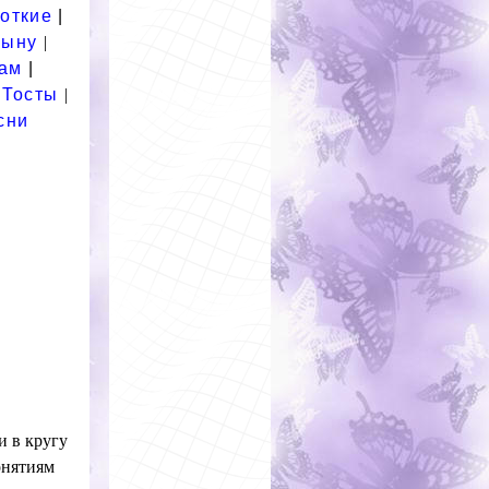
откие
|
ыну
|
ам
|
Тосты
|
сни
и в кругу
онятиям