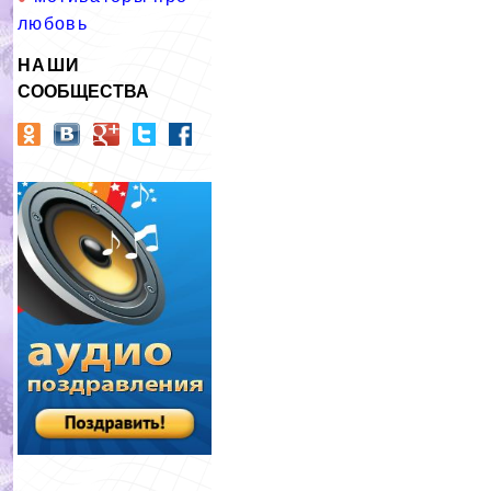
любовь
НАШИ
СООБЩЕСТВА