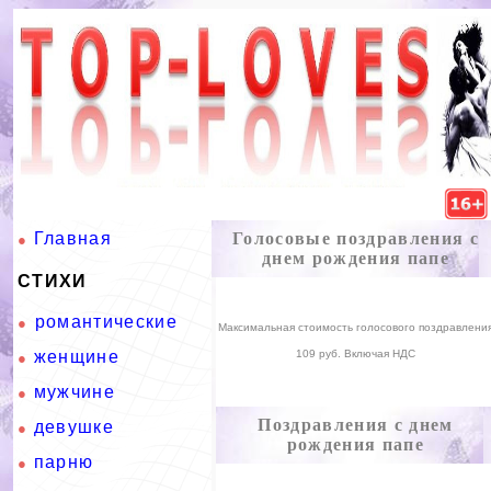
Главная
Голосовые поздравления с
●
днем рождения папе
СТИХИ
романтические
●
Максимальная стоимость голосового поздравлени
женщине
109 руб. Включая НДС
●
мужчине
●
Поздравления с днем
девушке
●
рождения папе
парню
●