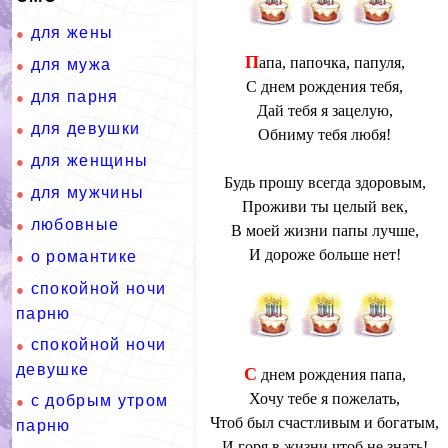
для жены
●
П
апа, папочка, папуля,
для мужа
●
С днем рождения тебя,
для парня
●
Дай тебя я зацелую,
для девушки
●
Обниму тебя любя!
для женщины
●
Будь прошу всегда здоровым,
для мужчины
●
Проживи ты целый век,
любовные
●
В моей жизни папы лучше,
И дороже больше нет!
о романтике
●
спокойной ночи
●
парню
спокойной ночи
●
девушке
С
днем рождения папа,
Хочу тебе я пожелать,
с добрым утром
●
Чтоб был счастливым и богатым,
парню
И горя в жизни чтоб не знать!