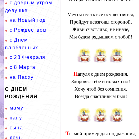
с добрым утром
●
девушке
Мечты пусть все осуществятся,
на Новый год
●
Пройдут невзгоды стороной,
Живи счастливо, не иначе,
с Рождеством
●
Мы будем рядышком с тобой!
с Днём
●
влюбленных
с 23 Февраля
●
с 8 Марта
●
П
апуля с днем рождения,
на Пасху
●
Здоровья тебе и новых сил!
Хочу чтоб без сомнения,
С ДНЕМ
Всегда счастливым был!
РОЖДЕНИЯ
маму
●
папу
●
сына
●
Т
ы мой пример для подражания,
дочь
●