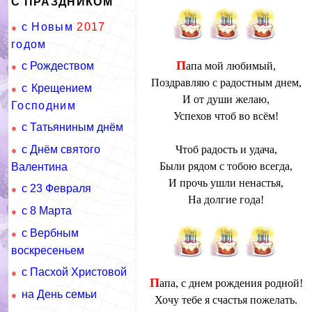
С ПРАЗДНИКОМ
с Новым
2017
●
годом
П
с Рождеством
апа мой любимый,
●
Поздравляю с радостным днем,
с
Крещением
●
И от души желаю,
Господним
Успехов чтоб во всём!
с Татьяниным днём
●
с Днём святого
Чтоб радость и удача,
●
Были рядом с тобою всегда,
Валентина
И прочь ушли ненастья,
с 23 Февраля
●
На долгие года!
с 8 Марта
●
с Вербным
●
воскресеньем
с Пасхой Христовой
●
П
апа, с днем рождения родной!
на День семьи
●
Хочу тебе я счастья пожелать.