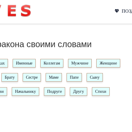
💖 ПО
ракона своими словами
хах
Именные
Коллегам
Мужчине
Женщине
Брату
Сестре
Маме
Папе
Сыну
ви
Начальнику
Подруге
Другу
Стихи