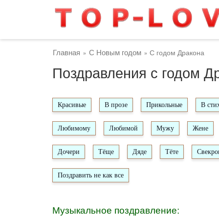
Главная
С Новым годом
С годом Дракона
»
»
Поздравления с годом Д
Красивые
В прозе
Прикольные
В сти
Любимому
Любимой
Мужу
Жене
Дочери
Тёще
Дяде
Тёте
Свекро
Поздравить не как все
Музыкальное поздравление: