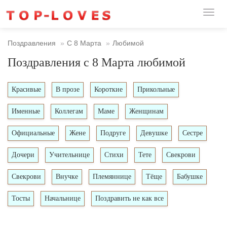
Toggl
naviga
Поздравления
С 8 Марта
Любимой
Поздравления с 8 Марта любимой
Красивые
В прозе
Короткие
Прикольные
Именные
Коллегам
Маме
Женщинам
Официальные
Жене
Подруге
Девушке
Сестре
Дочери
Учительнице
Стихи
Тете
Свекрови
Свекрови
Внучке
Племяннице
Тёще
Бабушке
Тосты
Начальнице
Поздравить не как все