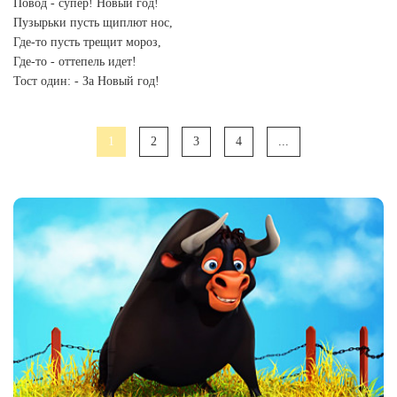
Повод - супер! Новый год!
Пузырьки пусть щиплют нос,
Где-то пусть трещит мороз,
Где-то - оттепель идет!
Тост один: - За Новый год!
1
2
3
4
...