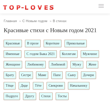
Toggl
naviga
Главная
С Новым годом
В стихах
Красивые стихи с Новым годом 2021
Красивые
В прозе
Короткие
Прикольные
Именные
С годом Быка 2021
Коллегам
Мужчине
Женщине
Любимому
Любимой
Мужу
Жене
Брату
Сестре
Маме
Папе
Сыну
Дочери
Тёще
Дяде
Тёте
Свекрови
Начальнику
Подруге
Другу
Стихи
Тосты