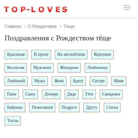
Toggl
naviga
Главная
С Рождеством
Тёще
Поздравления с Рождеством тёще
Красивые
В прозе
На английском
Короткие
Коллегам
Мужчине
Женщине
Любимому
Любимой
Мужу
Жене
Брату
Сестре
Маме
Папе
Сыну
Дочери
Дяде
Тёте
Свекрови
Бабушке
Пожелания
Подруге
Другу
Стихи
Тосты