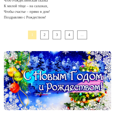
Чтоб Рождественская сказка
К милой тёще – на салазках,
Чтобы счастье – прямо в дом!
Поздравляю с Рождеством!
1
2
3
4
...